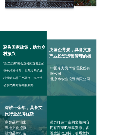
聚焦国家政策，助力乡
央国企背景，具备文旅
村振兴
产业投资运营管理的雄
厚实力
“新二起来”整合农村闲置资源的
中国东方资产管理股份有
范例
精准扶贫，脱贫攻坚的标
限公司
杆
带动农村三产融合，走出带
北京市农业投资有限公司
动农民共同富裕的新路
深耕十余年，具备文
旅行业品牌优势
寒舍品牌输出
强力打造丰富的文旅内容
当地文化挖掘
拥有百家IP雄厚资源，多
就地品牌打造
维度活动加持，引爆文旅